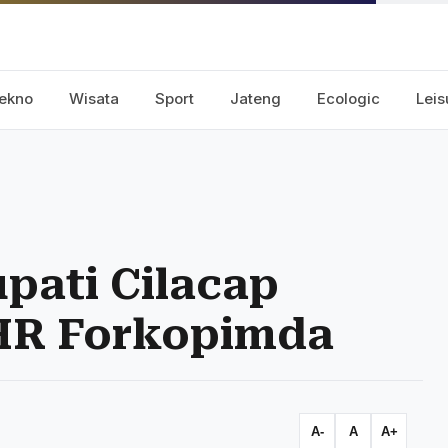
ekno
Wisata
Sport
Jateng
Ecologic
Leis
upati Cilacap
HR Forkopimda
A-
A
A+