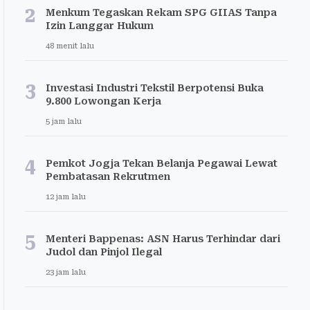
2
Menkum Tegaskan Rekam SPG GIIAS Tanpa
Izin Langgar Hukum
48 menit lalu
3
Investasi Industri Tekstil Berpotensi Buka
9.800 Lowongan Kerja
5 jam lalu
4
Pemkot Jogja Tekan Belanja Pegawai Lewat
Pembatasan Rekrutmen
12 jam lalu
5
Menteri Bappenas: ASN Harus Terhindar dari
Judol dan Pinjol Ilegal
23 jam lalu