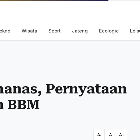
ekno
Wisata
Sport
Jateng
Ecologic
Leis
anas, Pernyataan
an BBM
A-
A
A+