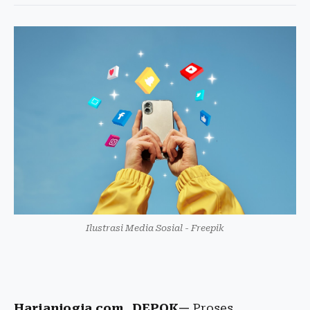
Ilustrasi Media Sosial - Freepik
Harianjogja.com, DEPOK—
Proses