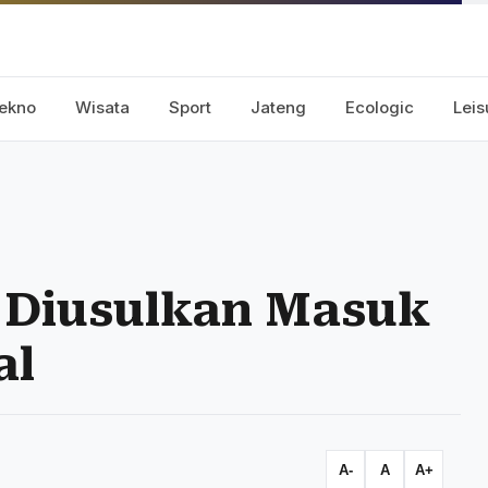
ekno
Wisata
Sport
Jateng
Ecologic
Leis
 Diusulkan Masuk
al
A-
A
A+