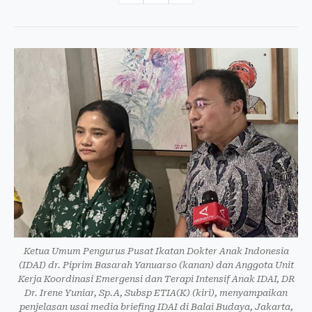
Ketua Umum Pengurus Pusat Ikatan Dokter Anak Indonesia
(IDAI) dr. Piprim Basarah Yanuarso (kanan) dan Anggota Unit
Kerja Koordinasi Emergensi dan Terapi Intensif Anak IDAI, DR
Dr. Irene Yuniar, Sp.A, Subsp ETIA(K) (kiri), menyampaikan
penjelasan usai media briefing IDAI di Balai Budaya, Jakarta,