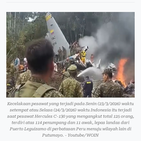
Kecelakaan pesawat yang terjadi pada Senin (23/3/2026) waktu
setempat atau Selasa (24/3/2026) waktu Indonesia itu terjadi
saat pesawat Hercules C-130 yang mengangkut total 125 orang,
terdiri atas 114 penumpang dan 11 awak, lepas landas dari
Puerto Leguizamo di perbatasan Peru menuju wilayah lain di
Putumayo. - Youtube/WOIN