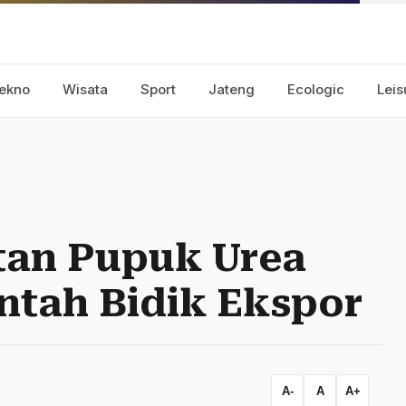
ekno
Wisata
Sport
Jateng
Ecologic
Leis
tan Pupuk Urea
ntah Bidik Ekspor
A-
A
A+