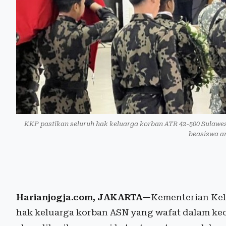
KKP pastikan seluruh hak keluarga korban ATR 42-500 Sulawes
beasiswa a
Harianjogja.com, JAKARTA
—Kementerian Kel
hak keluarga korban ASN yang wafat dalam kec