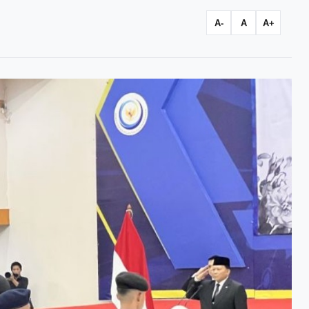
A-
A
A+