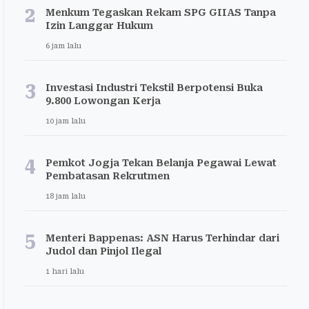
2
Menkum Tegaskan Rekam SPG GIIAS Tanpa
Izin Langgar Hukum
6 jam lalu
3
Investasi Industri Tekstil Berpotensi Buka
9.800 Lowongan Kerja
10 jam lalu
4
Pemkot Jogja Tekan Belanja Pegawai Lewat
Pembatasan Rekrutmen
18 jam lalu
5
Menteri Bappenas: ASN Harus Terhindar dari
Judol dan Pinjol Ilegal
1 hari lalu