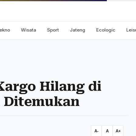
ekno
Wisata
Sport
Jateng
Ecologic
Leis
argo Hilang di
a Ditemukan
A-
A
A+