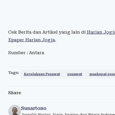
Cek Berita dan Artikel yang lain di
Harian Jogj
Epaper Harian Jogja
.
Sumber : Antara
Tags:
Kecelakaan Pesawat
pesawat
maskapai pen
Share
Sunartono
Jurnalis Harian Jogja, bagian dari Bisnis Indon