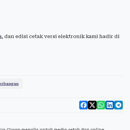
a
, dan edisi cetak versi elektronik kami hadir di
erbangan
esia Group menulis untuk media cetak dan online