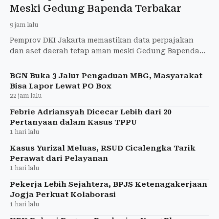
Meski Gedung Bapenda Terbakar
9 jam lalu
Pemprov DKI Jakarta memastikan data perpajakan
dan aset daerah tetap aman meski Gedung Bapenda
DKI di Jalan Abdul Muis terbakar. Layanan publik
dipastikan tetap
BGN Buka 3 Jalur Pengaduan MBG, Masyarakat
Bisa Lapor Lewat PO Box
22 jam lalu
Febrie Adriansyah Dicecar Lebih dari 20
Pertanyaan dalam Kasus TPPU
1 hari lalu
Kasus Yurizal Meluas, RSUD Cicalengka Tarik
Perawat dari Pelayanan
1 hari lalu
Pekerja Lebih Sejahtera, BPJS Ketenagakerjaan
Jogja Perkuat Kolaborasi
1 hari lalu