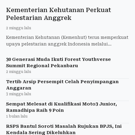
Kementerian Kehutanan Perkuat
Pelestarian Anggrek
2 minggu lalu
Kementerian Kehutanan (Kemenhut) terus memperkuat
upaya pelestarian anggrek Indonesia melalui
kolaborasi konservasi, pengembangan budidaya,
edukasi
30 Generasi Muda Ikuti Forest Youthverse
Summit Regional Pekanbaru
2 minggu lalu
Tertib Arsip Persempit Celah Penyimpangan
Anggaran
3 minggu lalu
Sempat Melesat di Kualifikasi Moto3 Junior,
Ramadhipa Raih 9 Poin
1 bulan lalu
RSPS Bantul Soroti Masalah Rujukan BPJS, Ini
Kendala Sering Dikeluhkan