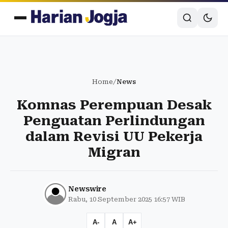
Home
/
News
Komnas Perempuan Desak
Penguatan Perlindungan
dalam Revisi UU Pekerja
Migran
Newswire
Rabu, 10 September 2025 16:57 WIB
A-
A
A+