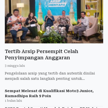
Tertib Arsip Persempit Celah
Penyimpangan Anggaran
3 minggu lalu
Pengelolaan arsip yang tertib dan autentik dinilai
menjadi salah satu langkah penting untuk
mempersempit celah penyimpangan anggaran di
lingkungan pemerintahan
Sempat Melesat di Kualifikasi Moto3 Junior,
Ramadhipa Raih 9 Poin
1 bulan lalu