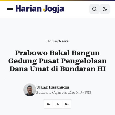
Home
/
News
Prabowo Bakal Bangun
Gedung Pusat Pengelolaan
Dana Umat di Bundaran HI
Ujang Hasanudin
Selasa, 19 Agustus 2025 09:37 WIB
A-
A
A+