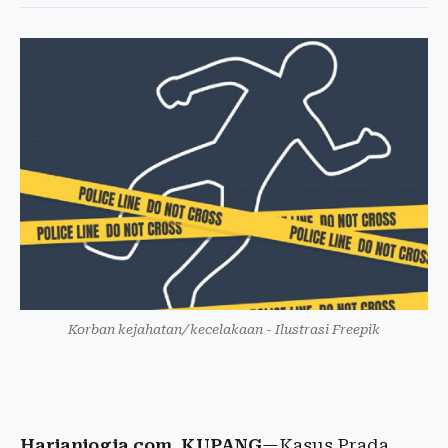
Korban kejahatan/kecelakaan - Ilustrasi Freepik
Harianjogja.com, KUPANG
—Kasus Prada