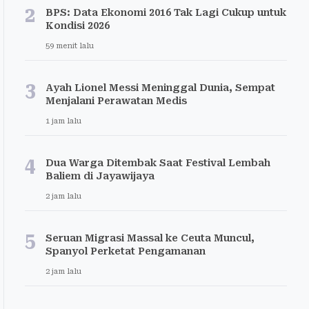
2
BPS: Data Ekonomi 2016 Tak Lagi Cukup untuk
Kondisi 2026
59 menit lalu
3
Ayah Lionel Messi Meninggal Dunia, Sempat
Menjalani Perawatan Medis
1 jam lalu
4
Dua Warga Ditembak Saat Festival Lembah
Baliem di Jayawijaya
2 jam lalu
5
Seruan Migrasi Massal ke Ceuta Muncul,
Spanyol Perketat Pengamanan
2 jam lalu