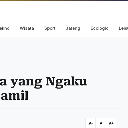
ekno
Wisata
Sport
Jateng
Ecologic
Leis
na yang Ngaku
Kamil
A-
A
A+