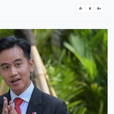
A-
A
A+