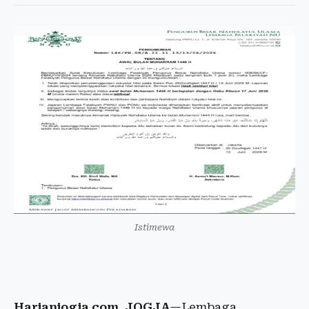
Istimewa
Harianjogja.com, JOGJA
—Lembaga