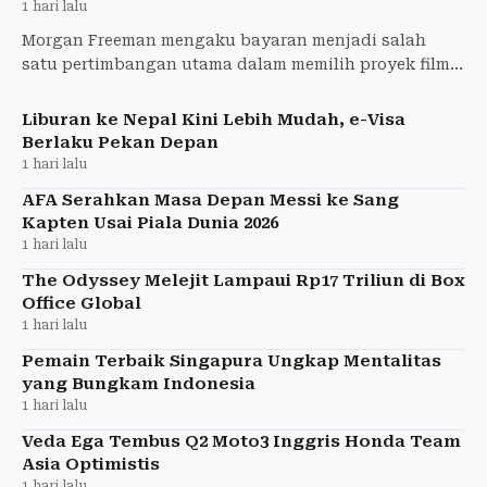
1 hari lalu
Morgan Freeman mengaku bayaran menjadi salah
satu pertimbangan utama dalam memilih proyek film.
Aktor peraih Oscar itu menyampaikan pandangannya
menjelang penay
Liburan ke Nepal Kini Lebih Mudah, e-Visa
Berlaku Pekan Depan
1 hari lalu
AFA Serahkan Masa Depan Messi ke Sang
Kapten Usai Piala Dunia 2026
1 hari lalu
The Odyssey Melejit Lampaui Rp17 Triliun di Box
Office Global
1 hari lalu
Pemain Terbaik Singapura Ungkap Mentalitas
yang Bungkam Indonesia
1 hari lalu
Veda Ega Tembus Q2 Moto3 Inggris Honda Team
Asia Optimistis
1 hari lalu