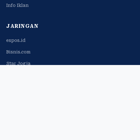
Info Iklan
JARINGAN
espos.id
Bisnis.com
Star Jogja