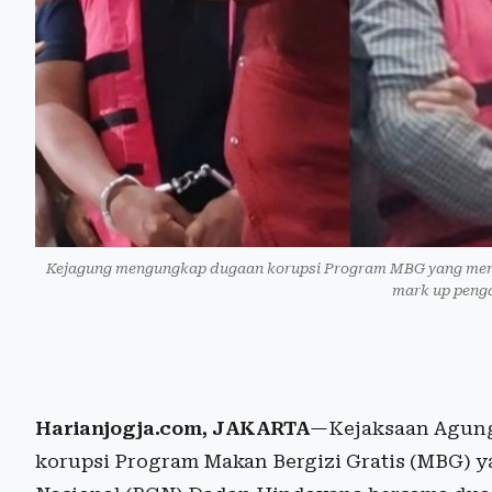
Kejagung mengungkap dugaan korupsi Program MBG yang menjer
mark up penga
Harianjogja.com, JAKARTA
—Kejaksaan Agung
korupsi Program Makan Bergizi Gratis (MBG) 