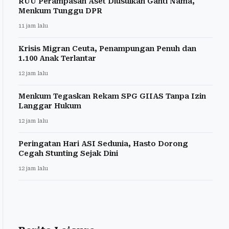
RUU Perampasan Aset Diusulkan Ganti Nama,
Menkum Tunggu DPR
11 jam lalu
Krisis Migran Ceuta, Penampungan Penuh dan
1.100 Anak Terlantar
12 jam lalu
Menkum Tegaskan Rekam SPG GIIAS Tanpa Izin
Langgar Hukum
12 jam lalu
Peringatan Hari ASI Sedunia, Hasto Dorong
Cegah Stunting Sejak Dini
12 jam lalu