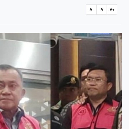
A-
A
A+