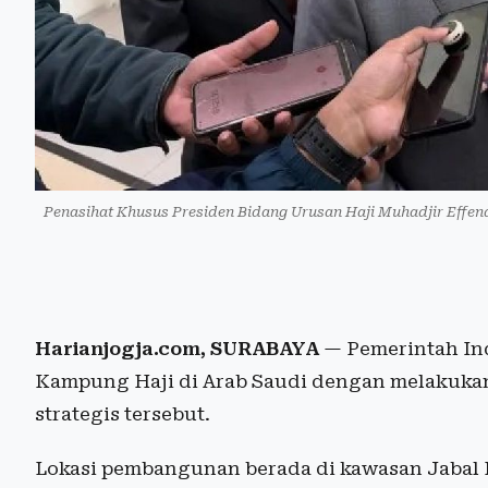
Penasihat Khusus Presiden Bidang Urusan Haji Muhadjir Effen
Harianjogja.com, SURABAYA
— Pemerintah In
Kampung Haji di Arab Saudi dengan melakukan
strategis tersebut.
Lokasi pembangunan berada di kawasan Jabal H