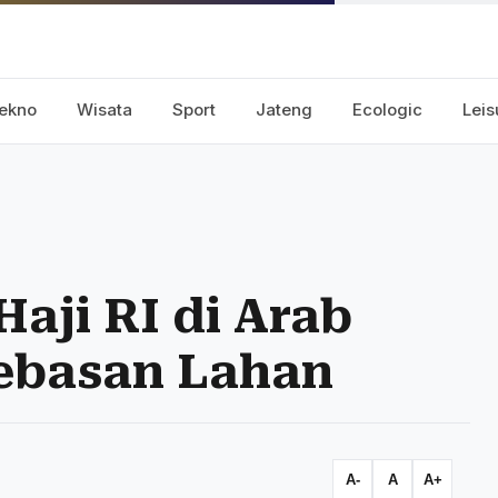
ekno
Wisata
Sport
Jateng
Ecologic
Leis
ji RI di Arab
ebasan Lahan
A-
A
A+