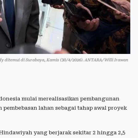
dy ditemui di Surabaya, Kamis (30/4/2026). ANTARA/Willi Irawan
donesia mulai merealisasikan pembangunan
 pembebasan lahan sebagai tahap awal proyek
indawiyah yang berjarak sekitar 2 hingga 2,5