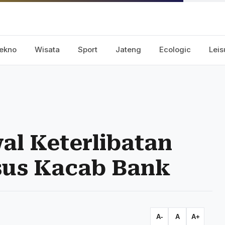
ekno
Wisata
Sport
Jateng
Ecologic
Leis
al Keterlibatan
asus Kacab Bank
A-
A
A+