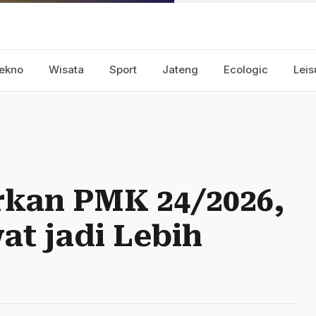
ekno
Wisata
Sport
Jateng
Ecologic
Leis
rkan PMK 24/2026,
at jadi Lebih