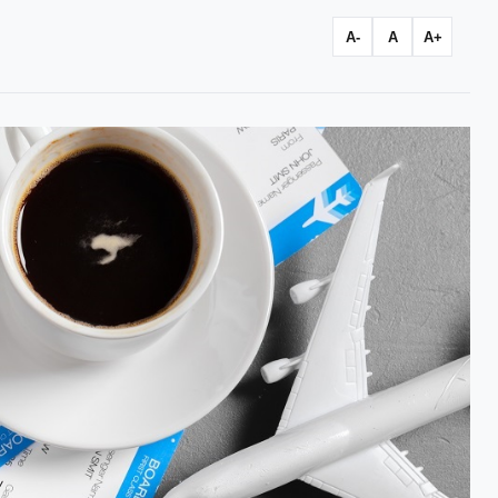
A-
A
A+