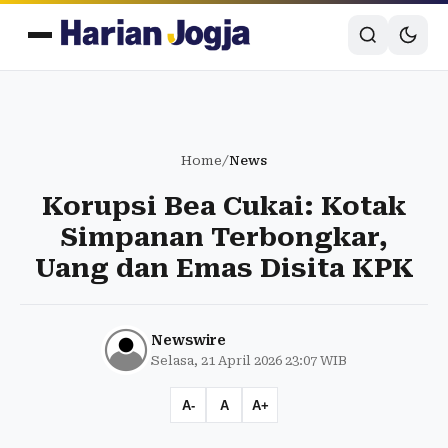
Home
/
News
Korupsi Bea Cukai: Kotak
Simpanan Terbongkar,
Uang dan Emas Disita KPK
Newswire
Selasa, 21 April 2026 23:07 WIB
A-
A
A+