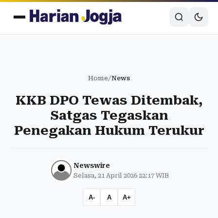
Home
/
News
KKB DPO Tewas Ditembak,
Satgas Tegaskan
Penegakan Hukum Terukur
Newswire
Selasa, 21 April 2026 22:17 WIB
A-
A
A+