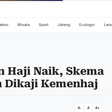
ekno
Wisata
Sport
Jateng
Ecologic
Leis
 Haji Naik, Skema
 Dikaji Kemenhaj
A-
A
A+