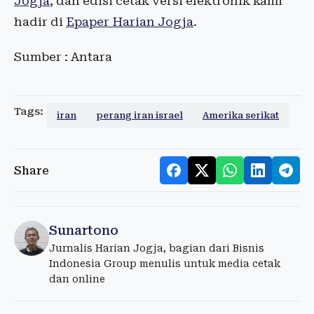
Jogja
, dan edisi cetak versi elektronik kami
hadir di
Epaper Harian Jogja
.
Sumber : Antara
Tags:
iran
perang iran israel
Amerika serikat
Share
Sunartono
Jurnalis Harian Jogja, bagian dari Bisnis
Indonesia Group menulis untuk media cetak
dan online