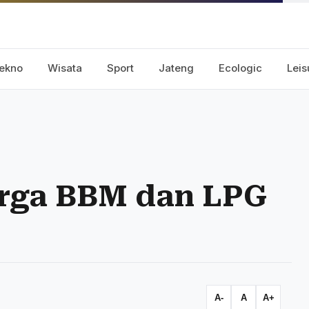
ekno
Wisata
Sport
Jateng
Ecologic
Leis
arga BBM dan LPG
A-
A
A+