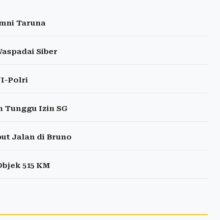
umni Taruna
Waspadai Siber
I-Polri
 Tunggu Izin SG
ut Jalan di Bruno
Objek 515 KM