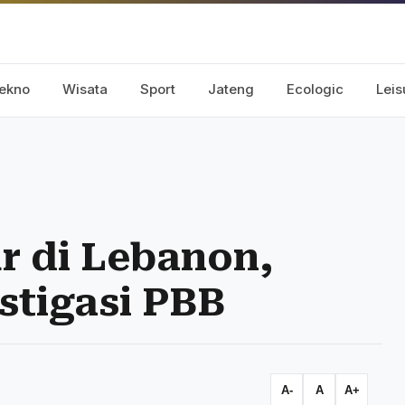
ekno
Wisata
Sport
Jateng
Ecologic
Leis
ur di Lebanon,
stigasi PBB
A-
A
A+