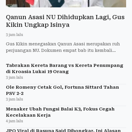
Qanun Asasi NU Dihidupkan Lagi, Gus
Kikin Ungkap Isinya
3 jam lalu
Gus Kikin menegaskan Qanun Asasi merupakan ruh
perjuangan NU. Dokumen empat bab itu kembali
disosialisasikan setelah lama tidak digunakan.
Tabrakan Kereta Barang vs Kereta Penumpang
di Kroasia Lukai 19 Orang
3 jam lalu
Ole Romeny Cetak Gol, Fortuna Sittard Tahan
PSV 2-2
3 jam lalu
Menaker Ubah Fungsi Balai K3, Fokus Cegah
Kecelakaan Kerja
4 jam lalu
JPO Viral di Rasuna Said Dibongkar, Ini Alasan