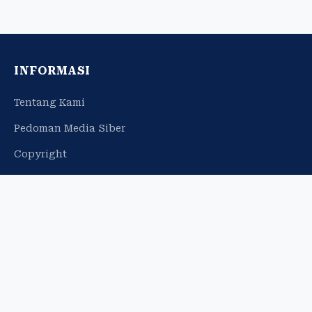
INFORMASI
Tentang Kami
Pedoman Media Siber
Copyright
Profil Perusahaan
Iklan Web Banner
Info Iklan
JARINGAN
espos.id