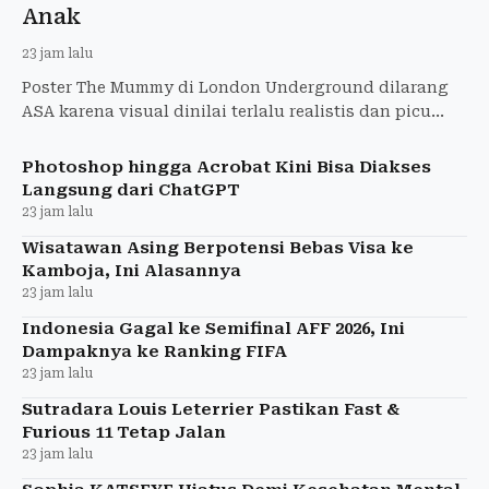
Anak
23 jam lalu
Poster The Mummy di London Underground dilarang
ASA karena visual dinilai terlalu realistis dan picu
ketakutan anak-anak. Warner Bros. diperintahkan
tarik iklan
Photoshop hingga Acrobat Kini Bisa Diakses
Langsung dari ChatGPT
23 jam lalu
Wisatawan Asing Berpotensi Bebas Visa ke
Kamboja, Ini Alasannya
23 jam lalu
Indonesia Gagal ke Semifinal AFF 2026, Ini
Dampaknya ke Ranking FIFA
23 jam lalu
Sutradara Louis Leterrier Pastikan Fast &
Furious 11 Tetap Jalan
23 jam lalu