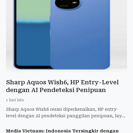
Sharp Aquos Wish6, HP Entry-Level
dengan AI Pendeteksi Penipuan
1 hari lalu
Sharp Aquos Wish6 resmi diperkenalkan, HP entry-
level dengan AI pendeteksi panggilan penipuan, layar
120 Hz, baterai 5.000 mAh, kamera 50 MP. Rilis
September 20
Media Vietnam: Indonesia Tersingkir dengan