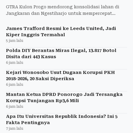
GTRA Kulon Progo mendorong konsolidasi lahan di
Jangkaran dan Ngestiharjo untuk mempercepat
kepastian hukum dan menyelesaikan sengketa tanah.
James Trafford Resmi ke Leeds United, Jadi
Kiper Inggris Termahal
5 jam lalu
Polda DIY Berantas Miras Ilegal, 13.817 Botol
Disita dari 443 Kasus
6 jam lalu
Kejari Wonosobo Usut Dugaan Korupsi PKH
2018-2026, 20 Saksi Diperiksa
6 jam lalu
Mantan Ketua DPRD Ponorogo Jadi Tersangka
Korupsi Tunjangan Rp3,6 Mili
6 jam lalu
Apa Itu Universitas Republik Indonesia? Ini 5
Fakta Pentingnya
7 jam lalu