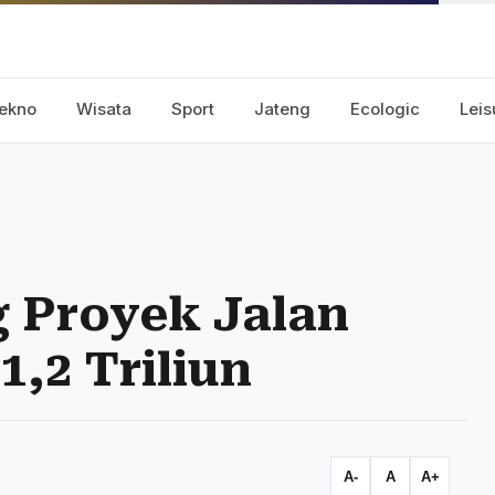
ekno
Wisata
Sport
Jateng
Ecologic
Leis
g Proyek Jalan
1,2 Triliun
A-
A
A+