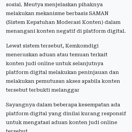
sosial. Meutya menjelaskan pihaknya
melakukan mekanisme berbasis SAMAN
(Sistem Kepatuhan Moderasi Konten) dalam
menangani konten negatif di platform digital.
Lewat sistem tersebut, Kemkomdigi
meneruskan aduan atau temuan terkait
konten judi online untuk selanjutnya
platform digital melakukan peninjauan dan
melakukan pemutusan akses apabila konten
tersebut terbukti melanggar
Sayangnya dalam beberapa kesempatan ada
platform digital yang dinilai kurang responsif
untuk mengatasi aduan konten judi online
tersebut.