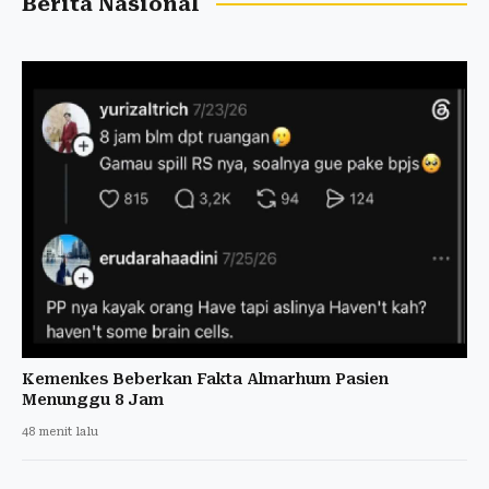
Berita Nasional
Kemenkes Beberkan Fakta Almarhum Pasien
Menunggu 8 Jam
48 menit lalu