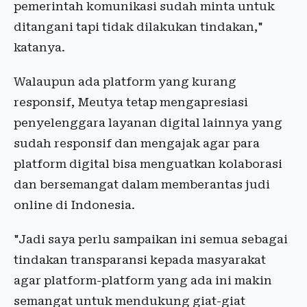
pemerintah komunikasi sudah minta untuk
ditangani tapi tidak dilakukan tindakan,"
katanya.
Walaupun ada platform yang kurang
responsif, Meutya tetap mengapresiasi
penyelenggara layanan digital lainnya yang
sudah responsif dan mengajak agar para
platform digital bisa menguatkan kolaborasi
dan bersemangat dalam memberantas judi
online di Indonesia.
"Jadi saya perlu sampaikan ini semua sebagai
tindakan transparansi kepada masyarakat
agar platform-platform yang ada ini makin
semangat untuk mendukung giat-giat