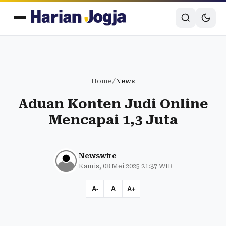
Home
/
News
Aduan Konten Judi Online
Mencapai 1,3 Juta
Newswire
Kamis, 08 Mei 2025 21:37 WIB
A-
A
A+