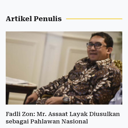
Artikel Penulis
Fadli Zon: Mr. Assaat Layak Diusulkan
sebagai Pahlawan Nasional