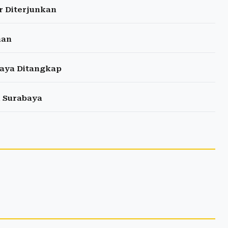
r Diterjunkan
han
aya Ditangkap
i Surabaya