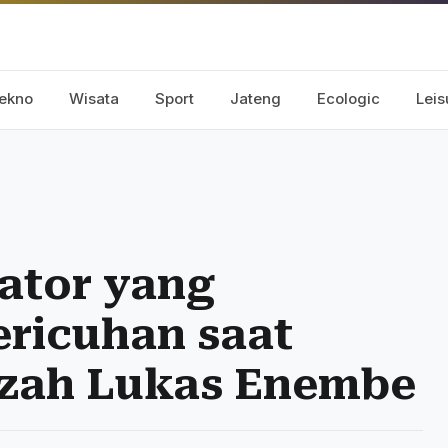
ekno
Wisata
Sport
Jateng
Ecologic
Leis
kator yang
ricuhan saat
azah Lukas Enembe