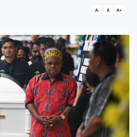
A-
A
A+