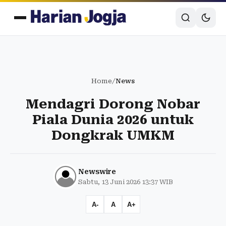
Home
/
News
Mendagri Dorong Nobar
Piala Dunia 2026 untuk
Dongkrak UMKM
Newswire
Sabtu, 13 Juni 2026 13:37 WIB
A-
A
A+