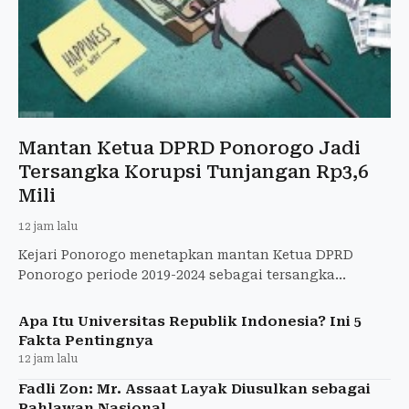
Mantan Ketua DPRD Ponorogo Jadi
Tersangka Korupsi Tunjangan Rp3,6
Mili
12 jam lalu
Kejari Ponorogo menetapkan mantan Ketua DPRD
Ponorogo periode 2019-2024 sebagai tersangka
dugaan korupsi tunjangan perumahan dengan
kerugian negara sekitar Rp3,
Apa Itu Universitas Republik Indonesia? Ini 5
Fakta Pentingnya
12 jam lalu
Fadli Zon: Mr. Assaat Layak Diusulkan sebagai
Pahlawan Nasional