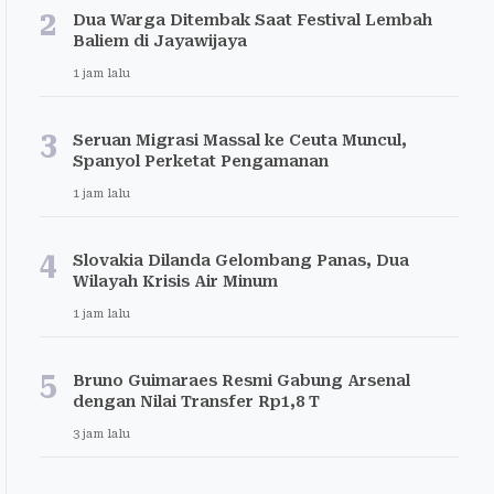
2
Dua Warga Ditembak Saat Festival Lembah
Baliem di Jayawijaya
1 jam lalu
3
Seruan Migrasi Massal ke Ceuta Muncul,
Spanyol Perketat Pengamanan
1 jam lalu
4
Slovakia Dilanda Gelombang Panas, Dua
Wilayah Krisis Air Minum
1 jam lalu
5
Bruno Guimaraes Resmi Gabung Arsenal
dengan Nilai Transfer Rp1,8 T
3 jam lalu