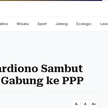
ekno
Wisata
Sport
Jateng
Ecologic
Leis
ardiono Sambut
n Gabung ke PPP
A-
A
A+