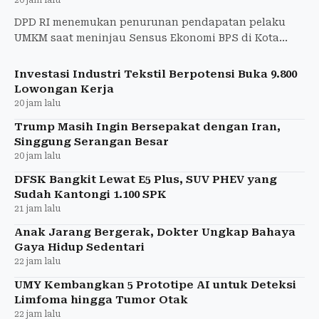
DPD RI menemukan penurunan pendapatan pelaku
UMKM saat meninjau Sensus Ekonomi BPS di Kota
Jogja dan mendorong kebijakan tepat sasaran.
Investasi Industri Tekstil Berpotensi Buka 9.800
Lowongan Kerja
20 jam lalu
Trump Masih Ingin Bersepakat dengan Iran,
Singgung Serangan Besar
20 jam lalu
DFSK Bangkit Lewat E5 Plus, SUV PHEV yang
Sudah Kantongi 1.100 SPK
21 jam lalu
Anak Jarang Bergerak, Dokter Ungkap Bahaya
Gaya Hidup Sedentari
22 jam lalu
UMY Kembangkan 5 Prototipe AI untuk Deteksi
Limfoma hingga Tumor Otak
22 jam lalu