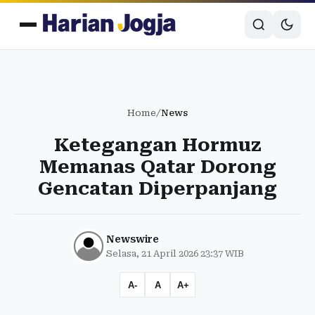
Home
/
News
Ketegangan Hormuz
Memanas Qatar Dorong
Gencatan Diperpanjang
Newswire
Selasa, 21 April 2026 23:37 WIB
A-
A
A+