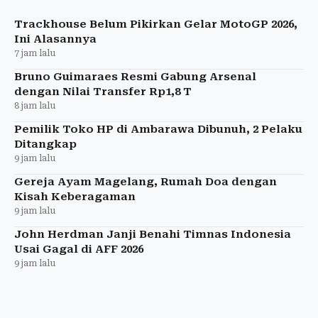
berdasarkan kompetensi, kemampuan, dan
profesionalisme.
Trackhouse Belum Pikirkan Gelar MotoGP 2026,
Ini Alasannya
7 jam lalu
Bruno Guimaraes Resmi Gabung Arsenal
dengan Nilai Transfer Rp1,8 T
8 jam lalu
Pemilik Toko HP di Ambarawa Dibunuh, 2 Pelaku
Ditangkap
9 jam lalu
Gereja Ayam Magelang, Rumah Doa dengan
Kisah Keberagaman
9 jam lalu
John Herdman Janji Benahi Timnas Indonesia
Usai Gagal di AFF 2026
9 jam lalu