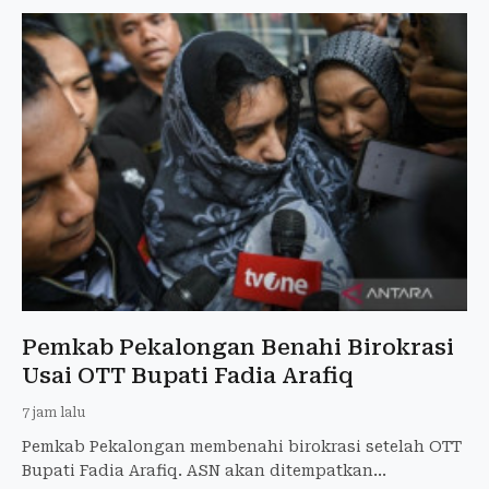
Pemkab Pekalongan Benahi Birokrasi
Usai OTT Bupati Fadia Arafiq
7 jam lalu
Pemkab Pekalongan membenahi birokrasi setelah OTT
Bupati Fadia Arafiq. ASN akan ditempatkan