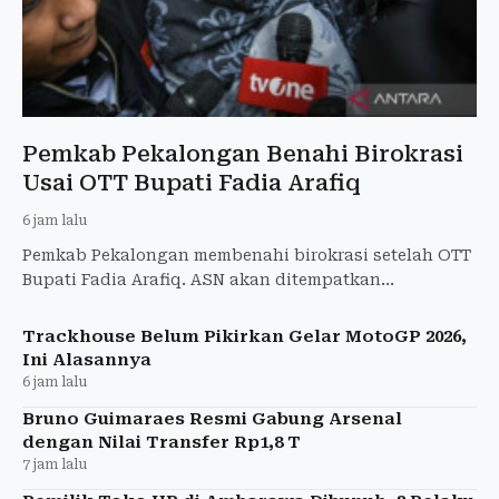
Pemkab Pekalongan Benahi Birokrasi
Usai OTT Bupati Fadia Arafiq
6 jam lalu
Pemkab Pekalongan membenahi birokrasi setelah OTT
Bupati Fadia Arafiq. ASN akan ditempatkan
berdasarkan kompetensi, kemampuan, dan
profesionalisme.
Trackhouse Belum Pikirkan Gelar MotoGP 2026,
Ini Alasannya
6 jam lalu
Bruno Guimaraes Resmi Gabung Arsenal
dengan Nilai Transfer Rp1,8 T
7 jam lalu