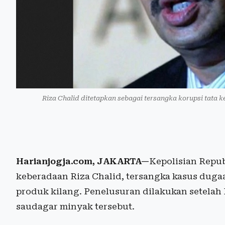
Riza Chalid ditetapkan sebagai tersangka korupsi tata k
Harianjogja.com, JAKARTA—
Kepolisian Repu
keberadaan Riza Chalid, tersangka kasus duga
produk kilang. Penelusuran dilakukan setelah
saudagar minyak tersebut.