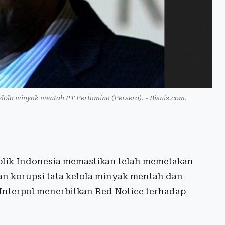
elola minyak mentah PT Pertamina (Persero). - Bisnis.com.
blik Indonesia memastikan telah memetakan
an korupsi tata kelola minyak mentah dan
 Interpol menerbitkan Red Notice terhadap