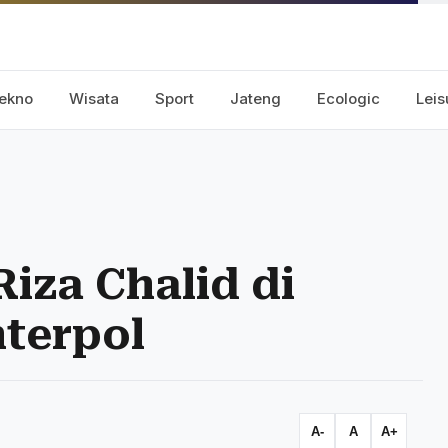
ekno
Wisata
Sport
Jateng
Ecologic
Leis
Riza Chalid di
terpol
A-
A
A+