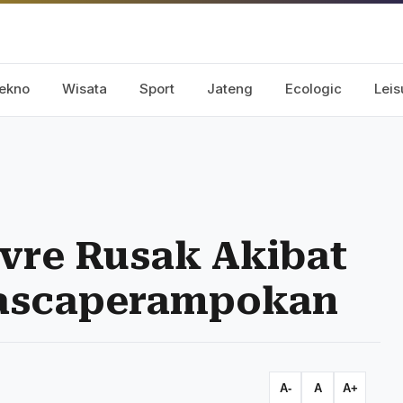
ekno
Wisata
Sport
Jateng
Ecologic
Leis
vre Rusak Akibat
Pascaperampokan
A-
A
A+