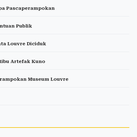
ipa Pascaperampokan
antuan Publik
a Louvre Diciduk
Ribu Artefak Kuno
erampokan Museum Louvre