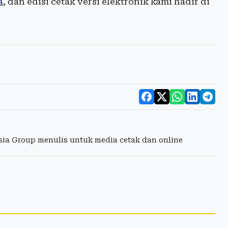
a
, dan edisi cetak versi elektronik kami hadir di
esia Group menulis untuk media cetak dan online