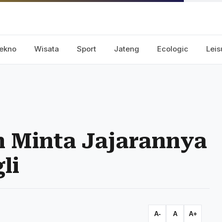
ekno
Wisata
Sport
Jateng
Ecologic
Leis
 Minta Jajarannya
li
A-
A
A+