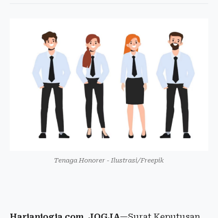
Tenaga Honorer - Ilustrasi/Freepik
Harianjogja.com, JOGJA
—Surat Keputusan