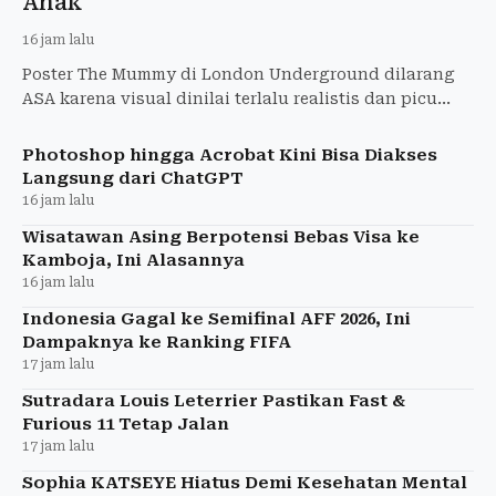
Anak
16 jam lalu
Poster The Mummy di London Underground dilarang
ASA karena visual dinilai terlalu realistis dan picu
ketakutan anak-anak. Warner Bros. diperintahkan
tarik iklan
Photoshop hingga Acrobat Kini Bisa Diakses
Langsung dari ChatGPT
16 jam lalu
Wisatawan Asing Berpotensi Bebas Visa ke
Kamboja, Ini Alasannya
16 jam lalu
Indonesia Gagal ke Semifinal AFF 2026, Ini
Dampaknya ke Ranking FIFA
17 jam lalu
Sutradara Louis Leterrier Pastikan Fast &
Furious 11 Tetap Jalan
17 jam lalu
Sophia KATSEYE Hiatus Demi Kesehatan Mental