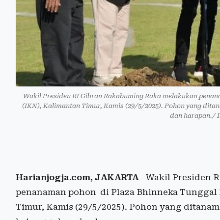
Wakil Presiden RI Gibran Rakabuming Raka melakukan penana
(IKN), Kalimantan Timur, Kamis (29/5/2025). Pohon yang dita
dan harapan./ I
Harianjogja.com, JAKARTA
- Wakil Presiden 
penanaman pohon di Plaza Bhinneka Tunggal I
Timur, Kamis (29/5/2025). Pohon yang ditanam