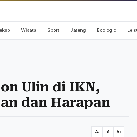
ekno
Wisata
Sport
Jateng
Ecologic
Leis
n Ulin di IKN,
an dan Harapan
A-
A
A+