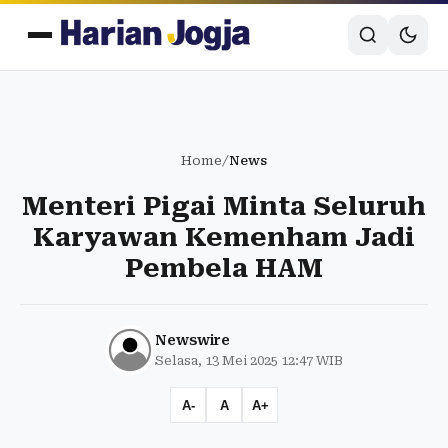
Home
/
News
Menteri Pigai Minta Seluruh
Karyawan Kemenham Jadi
Pembela HAM
Newswire
Selasa, 13 Mei 2025 12:47 WIB
A-
A
A+