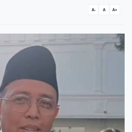
A-
A
A+