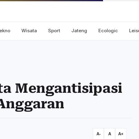
ekno
Wisata
Sport
Jateng
Ecologic
Leis
ta Mengantisipasi
 Anggaran
A-
A
A+