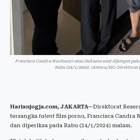
Francisca Candra Novitasari atau Siskaeee saat dijemput pak
Rabu (24/1/2024). (Antara/HO-Direktorat
Harianjogja.com, JAKARTA—
Direktorat Rese
tersangka
talent
film porno, Francisca Candra N
dan diperiksa pada Rabu (24/1/2024) malam.