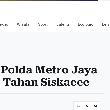
ekno
Wisata
Sport
Jateng
Ecologic
Leis
 Polda Metro Jaya
 Tahan Siskaeee
A-
A
A+